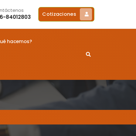
ntáctenos
Cotizaciones
6-84012803
ué hacemos?