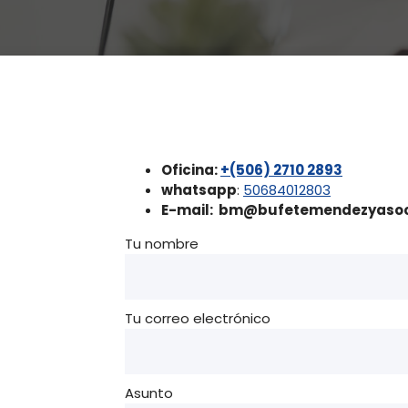
Oficina:
+(506) 2710 2893
whatsapp
:
50684012803
E-mail:
bm@bufetemendezyasoc
Tu nombre
Tu correo electrónico
Asunto