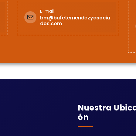
E-mail
bm@bufetemendezyasocia
dos.com
Nuestra Ubic
Ón